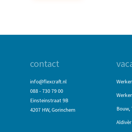
contact
vac
info@flexcraft.nl
Werken
088 - 730 79 00
Werken 
Einsteinstraat 9B
Bouw, 
4207 HW, Gorinchem
Aldivè