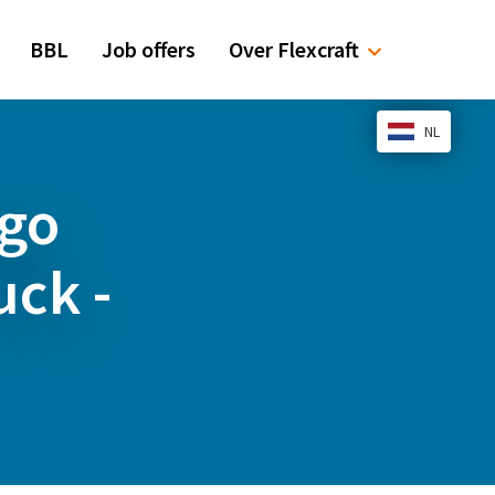
BBL
Job offers
Over Flexcraft
NL
go
uck -