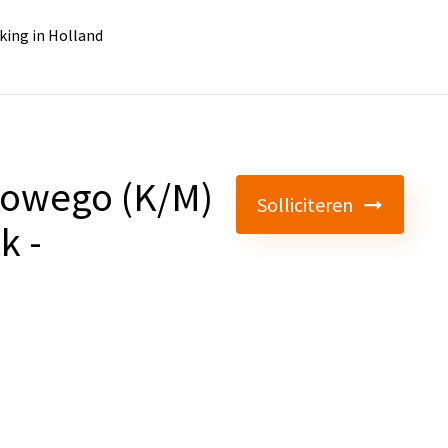
king in Holland
łowego (K/M)
Solliciteren
k -