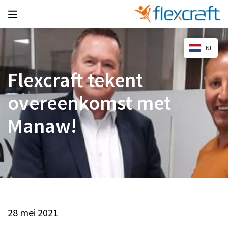
NL
Flexcraft tekent
overeenkomst met
Manaw!
28 mei 2021