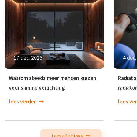
17 dec. 2025
4 dec.
Waarom steeds meer mensen kiezen
Radiat
voor slimme verlichting
radiato
lees verder
lees ve
Lees alle blogs