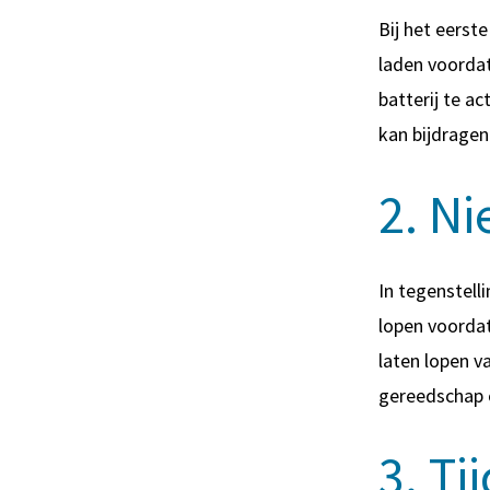
Bij het eerst
laden voordat
batterij te ac
kan bijdragen
2. Ni
In tegenstell
lopen voordat
laten lopen v
gereedschap o
3. Ti