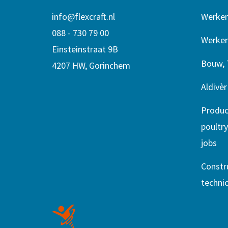
info@flexcraft.nl
Werken
088 - 730 79 00
Werken 
Einsteinstraat 9B
Bouw, 
4207 HW, Gorinchem
Aldivè
Product
poultry
jobs
Constru
technic