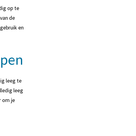
dig op te
 van de
r gebruik en
lopen
ig leeg te
ledig leeg
r om je