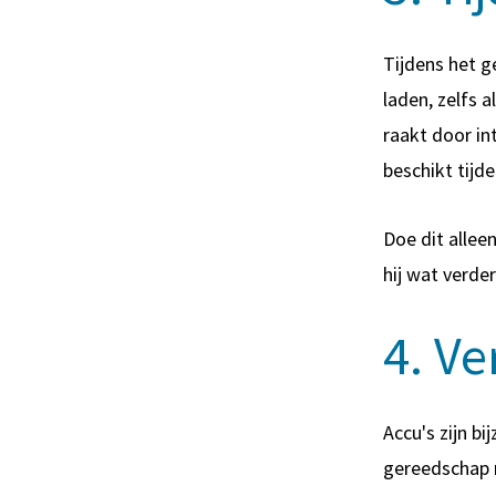
Tijdens het g
laden, zelfs a
raakt door in
beschikt tijd
Doe dit allee
hij wat verder
4. V
Accu's zijn b
gereedschap n