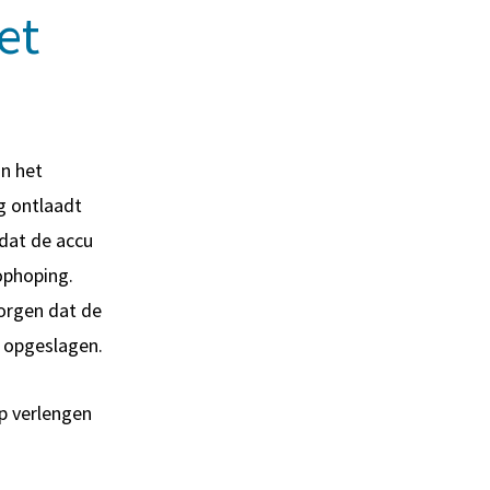
et
an het
g ontlaadt
 dat de accu
ophoping.
orgen dat de
t opgeslagen.
ap verlengen