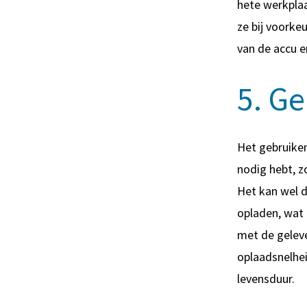
hete werkplaa
ze bij voorke
van de accu e
5. Ge
Het gebruiken
nodig hebt, z
Het kan wel d
opladen, wat k
met de geleve
oplaadsnelhei
levensduur.