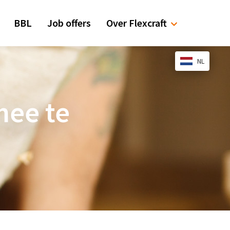
BBL
Job offers
Over Flexcraft
NL
mee te