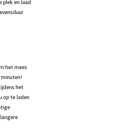
e plek en laad
levensduur
hem het mees
r minuten!
ijdens het
u op te laden
atige
 langere