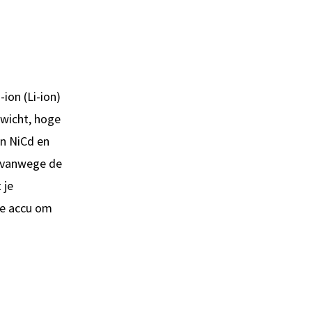
ion (Li-ion)
ewicht, hoge
jn NiCd en
 vanwege de
 je
je accu om