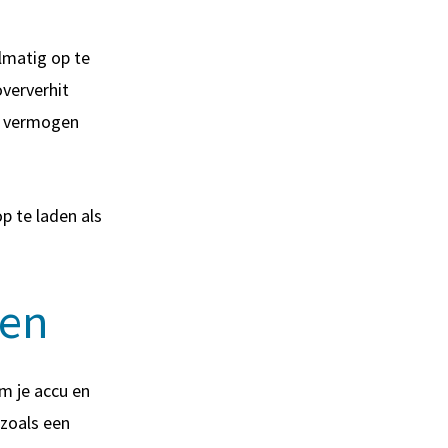
lmatig op te
oververhit
de vermogen
p te laden als
ren
om je accu en
zoals een