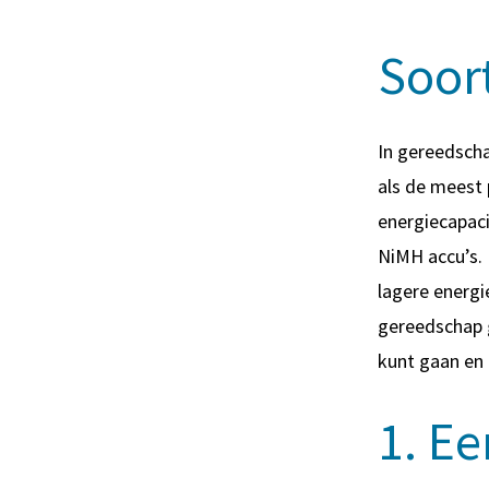
Soor
In gereedscha
als de meest 
energiecapaci
NiMH accu’s.
lagere energi
gereedschap g
kunt gaan en 
1. Ee