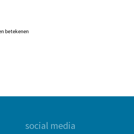
nen betekenen
social media