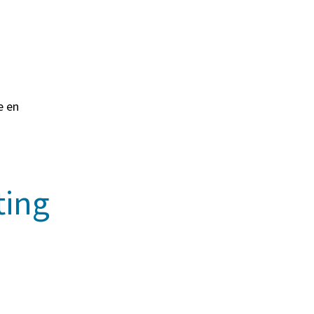
e en
ting