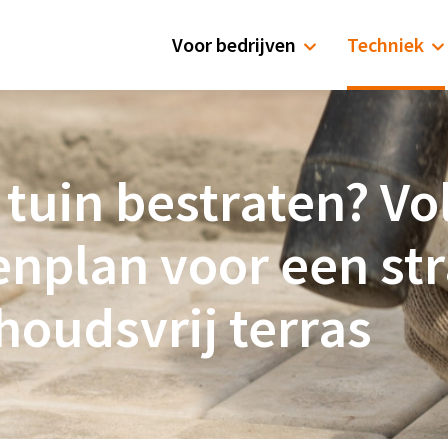
Voor bedrijven
Techniek
e tuin bestraten? Vo
nplan voor een st
oudsvrij terras