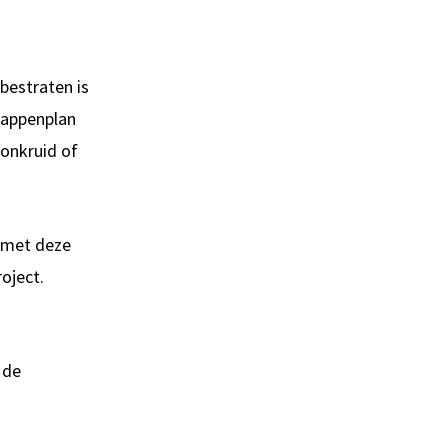
 bestraten is
tappenplan
 onkruid of
: met deze
oject.
 de