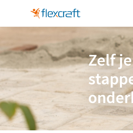
Zelf j
stappe
onderh