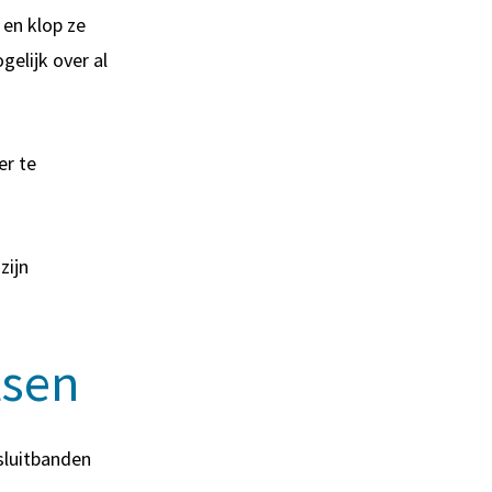
 en klop ze
gelijk over al
er te
zijn
tsen
psluitbanden