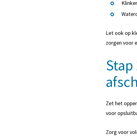
Klinke
Waterd
Let ook op kl
zorgen voor ee
Stap 
afsc
Zet het opper
voor opsluit
Zorg voor vol