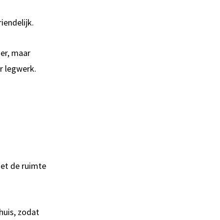
iendelijk.
der, maar
er legwerk.
iet de ruimte
huis, zodat