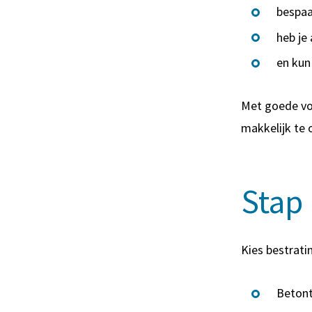
bespaa
heb je
en kun 
Met goede voo
makkelijk te 
Stap 
Kies bestratin
Betont