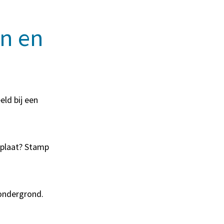
n en
ld bij een
ilplaat? Stamp
 ondergrond.