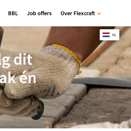
BBL
Job offers
Over Flexcraft
NL
lg dit
rak én