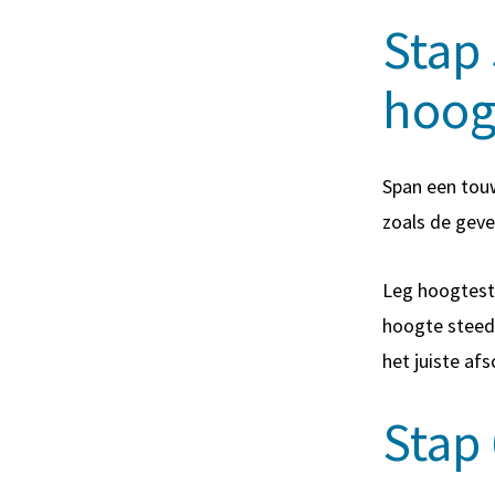
Stap 
hoog
Span een touw
zoals de geve
Leg hoogteste
hoogte steeds
het juiste afs
Stap 