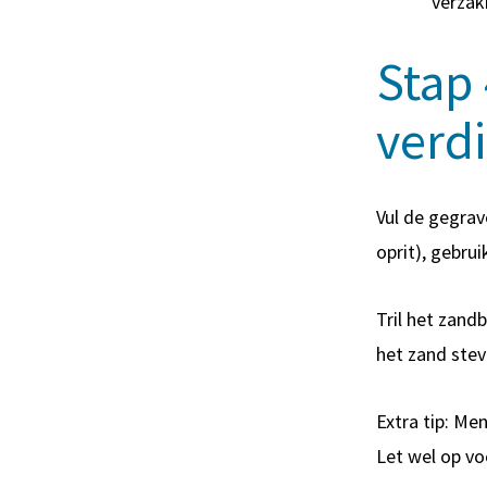
verzak
Stap
verd
Vul de gegrav
oprit), gebru
Tril het zand
het zand stev
Extra tip: Me
Let wel op vo