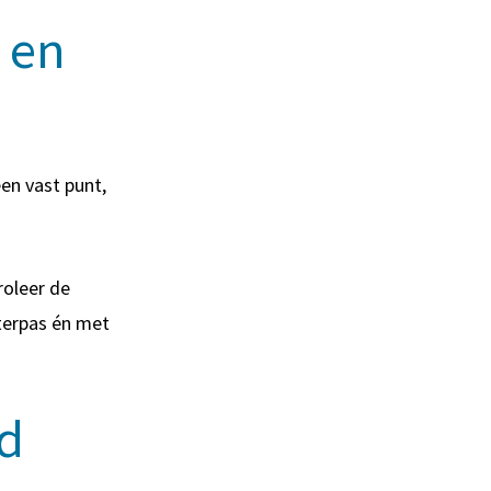
n en
een vast punt,
roleer de
terpas én met
nd