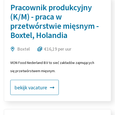
Pracownik produkcyjny
(K/M) - praca w
przetwórstwie mięsnym -
Boxtel, Holandia
Boxtel
€16,19 per uur
VION Food Nederland B.V to sieć zakładów zajmujących
się przetwórstwem mięsnym.
bekijk vacature