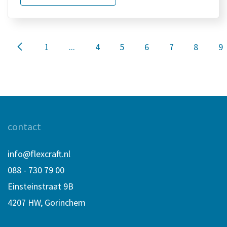
1
...
4
5
6
7
8
9
contact
info@flexcraft.nl
088 - 730 79 00
Einsteinstraat 9B
4207 HW, Gorinchem