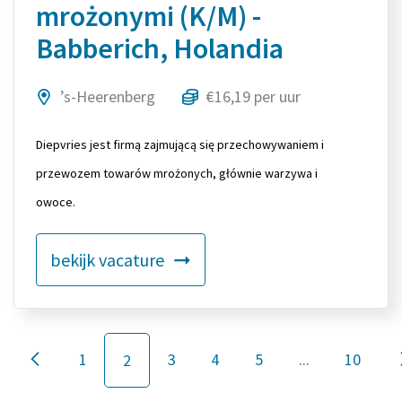
mrożonymi (K/M) -
Babberich, Holandia
’s-Heerenberg
€16,19 per uur
Diepvries jest firmą zajmującą się przechowywaniem i
przewozem towarów mrożonych, głównie warzywa i
owoce.
bekijk vacature
1
3
4
5
...
10
2