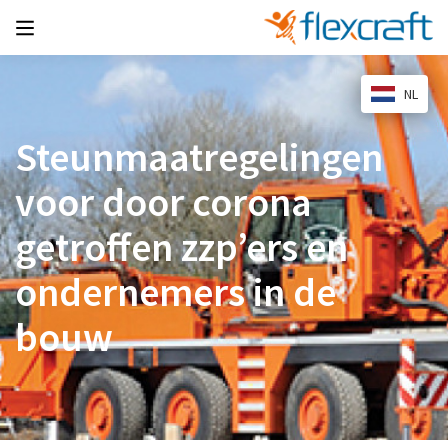
NL
Steunmaatregelingen
voor door corona
getroffen zzp’ers en
ondernemers in de
bouw